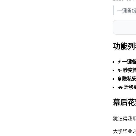
一键备
功能列
⚡️ 一键
✨ 秒变
🔒 隐私
🚗 迁
幕后花
犹记得我用
大学毕业